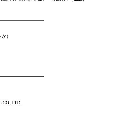
——————————
うか）
——————————
O.,LTD.