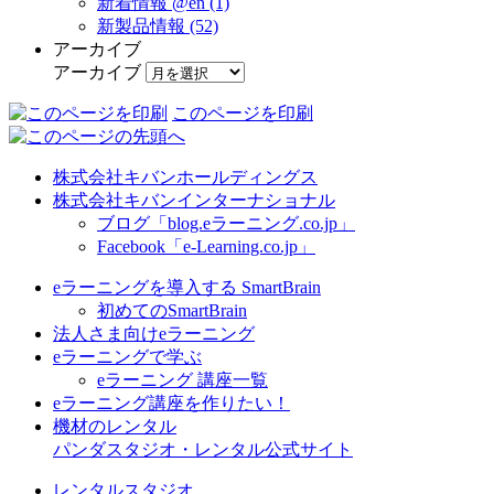
新着情報 @en (1)
新製品情報 (52)
アーカイブ
アーカイブ
このページを印刷
株式会社キバンホールディングス
株式会社キバンインターナショナル
ブログ「blog.eラーニング.co.jp」
Facebook「e-Learning.co.jp」
eラーニングを導入する SmartBrain
初めてのSmartBrain
法人さま向けeラーニング
eラーニングで学ぶ
eラーニング 講座一覧
eラーニング講座を作りたい！
機材のレンタル
パンダスタジオ・レンタル公式サイト
レンタルスタジオ