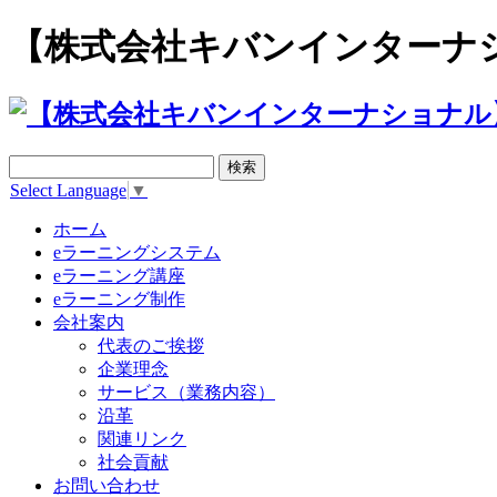
【株式会社キバンインターナ
Select Language
▼
ホーム
eラーニングシステム
eラーニング講座
eラーニング制作
会社案内
代表のご挨拶
企業理念
サービス（業務内容）
沿革
関連リンク
社会貢献
お問い合わせ