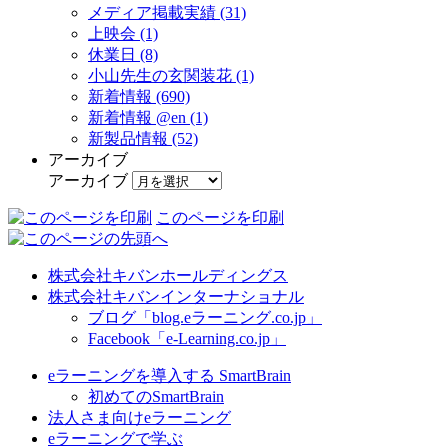
メディア掲載実績 (31)
上映会 (1)
休業日 (8)
小山先生の玄関装花 (1)
新着情報 (690)
新着情報 @en (1)
新製品情報 (52)
アーカイブ
アーカイブ
このページを印刷
株式会社キバンホールディングス
株式会社キバンインターナショナル
ブログ「blog.eラーニング.co.jp」
Facebook「e-Learning.co.jp」
eラーニングを導入する SmartBrain
初めてのSmartBrain
法人さま向けeラーニング
eラーニングで学ぶ