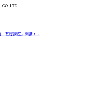
O.,LTD.
共通 基礎講座』開講！
»