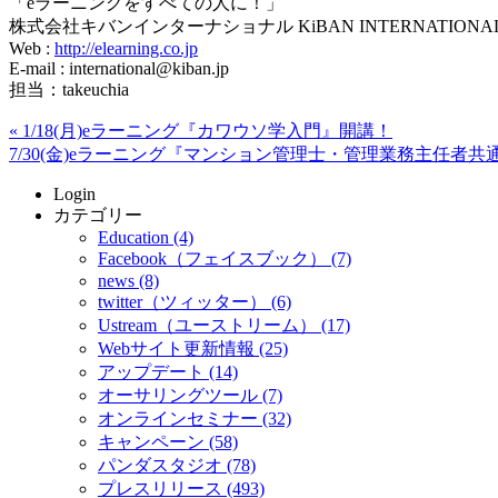
「eラーニングをすべての人に！」
株式会社キバンインターナショナル KiBAN INTERNATIONAL C
Web :
http://elearning.co.jp
E-mail : international@kiban.jp
担当：takeuchia
«
1/18(月)eラーニング『カワウソ学入門』開講！
7/30(金)eラーニング『マンション管理士・管理業務主任者
Login
カテゴリー
Education (4)
Facebook（フェイスブック） (7)
news (8)
twitter（ツィッター） (6)
Ustream（ユーストリーム） (17)
Webサイト更新情報 (25)
アップデート (14)
オーサリングツール (7)
オンラインセミナー (32)
キャンペーン (58)
パンダスタジオ (78)
プレスリリース (493)