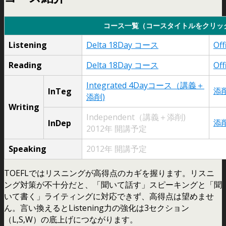
コース一覧（コースタイトルをクリッ
Listening
Delta 18Day コース
Off
Reading
Delta 18Day コース
Off
Integrated 4Dayコース（講義＋
添
InTeg
添削)
Writing
Independent（講義＋添削)
添
InDep
2012年 開講予定
Speaking
2012年 開講予定
TOEFLではリスニングが高得点のカギを握ります。リスニ
ング対策が不十分だと、「聞いて話す」スピーキングと「聞
いて書く」ライティングに対応できず、高得点は望めませ
ん。言い換えるとListening力の強化は3セクション
（L,S,W）の底上げにつながります。