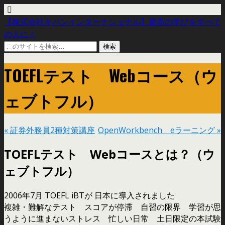
【株式会社キバンインターナショナル】最高の学びをすべて
の人に！
TOEFLテスト Webコース（ウ
ェブトフル）
« 証券外務員2種対策講座
OpenWorkbench eラーニング »
TOEFLテスト Webコースとは？（ウ
ェブトフル）
2006年7月 TOEFL iBTが 日本に導入されました
複雑・難解なテスト スコアが停滞 自習の限界 学習が思
うように進まないストレス 忙しい日常 土日限定の本試験