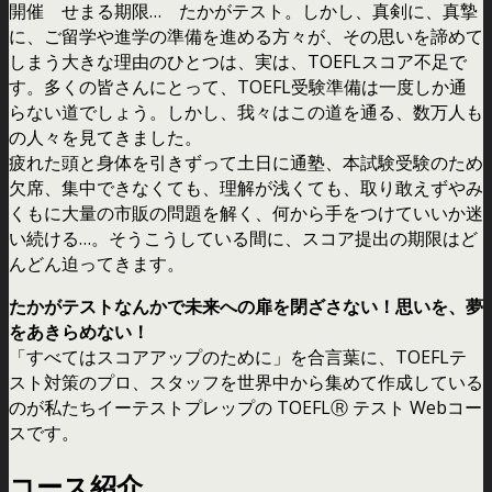
開催 せまる期限… たかがテスト。しかし、真剣に、真摯
に、ご留学や進学の準備を進める方々が、その思いを諦めて
しまう大きな理由のひとつは、実は、TOEFLスコア不足で
す。多くの皆さんにとって、TOEFL受験準備は一度しか通
らない道でしょう。しかし、我々はこの道を通る、数万人も
の人々を見てきました。
疲れた頭と身体を引きずって土日に通塾、本試験受験のため
欠席、集中できなくても、理解が浅くても、取り敢えずやみ
くもに大量の市販の問題を解く、何から手をつけていいか迷
い続ける…。そうこうしている間に、スコア提出の期限はど
んどん迫ってきます。
たかがテストなんかで未来への扉を閉ざさない！思いを、夢
をあきらめない！
「すべてはスコアアップのために」を合言葉に、TOEFLテ
スト対策のプロ、スタッフを世界中から集めて作成している
のが私たちイーテストプレップの TOEFLⓇ テスト Webコー
スです。
コース紹介